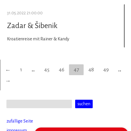
31.05.2022 21:00:00
Zadar & Šibenik
Kroatienreise mit Rainer & Kandy
←
1
‥
45
46
47
48
49
‥
→
zufällige Seite
impressum