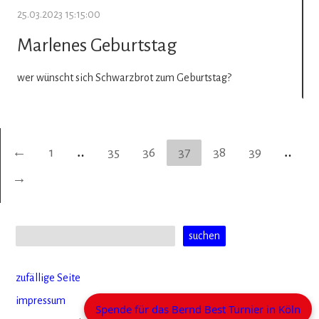
25.03.2023 15:15:00
Marlenes Geburtstag
wer wünscht sich Schwarzbrot zum Geburtstag?
←
1
‥
35
36
37
38
39
‥
→
zufällige Seite
impressum
Spende für das Bernd Best Turnier in Köln