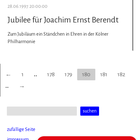
28.06.1997 20:00:00
Jubilee für Joachim Ernst Berendt
Zum Jubiläum ein Ständchen in Ehren in der Kölner
Philharmonie
←
1
‥
178
179
180
181
182
‥
→
zufällige Seite
impressum