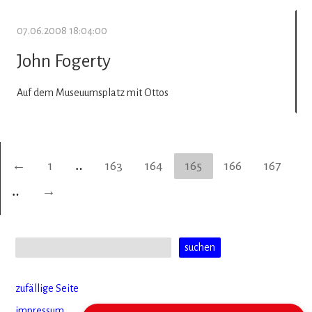
07.06.2008 18:04:00
John Fogerty
Auf dem Museuumsplatz mit Ottos
←
1
‥
163
164
165
166
167
‥
→
zufällige Seite
impressum